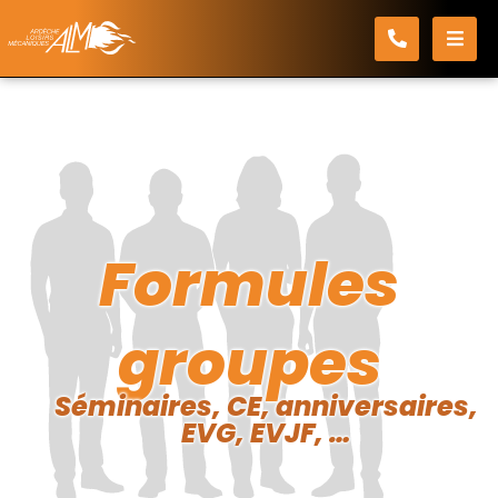
Passer
au
Accueil
Les activités
Formules groupes
contenu
Formules
groupes
Séminaires, CE, anniversaires,
EVG, EVJF, …