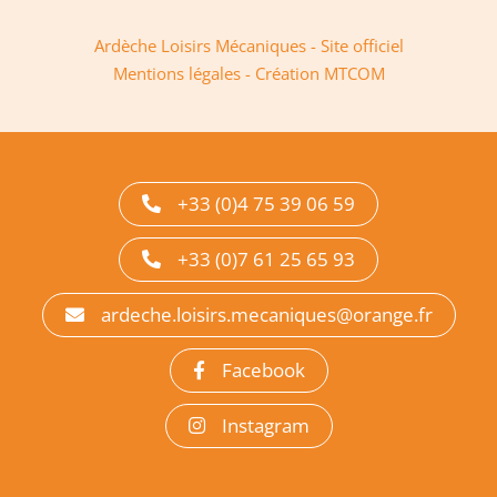
Ardèche Loisirs Mécaniques - Site officiel
Mentions légales
-
Création MTCOM
+33 (0)4 75 39 06 59
+33 (0)7 61 25 65 93
ardeche.loisirs.mecaniques@orange.fr
Facebook
Instagram