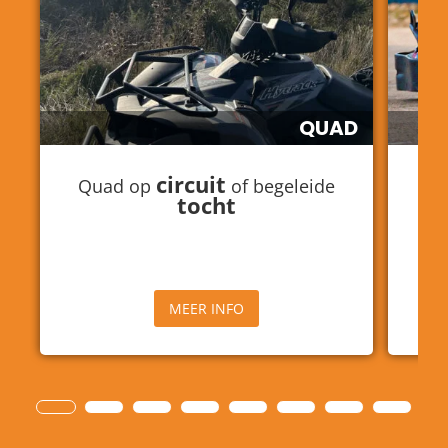
QUAD
circuit
Quad op
of begeleide
K
tocht
MEER INFO